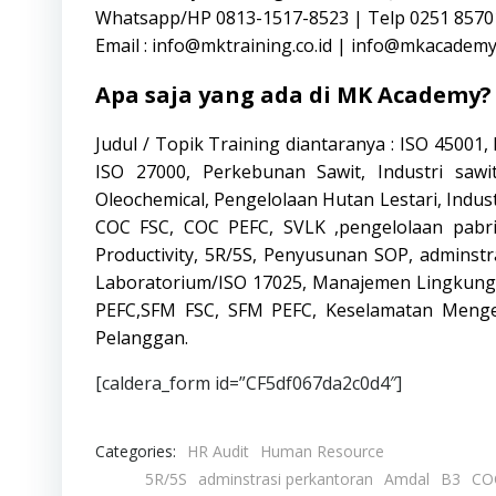
Whatsapp/HP 0813-1517-8523 | Telp 0251 8570
Email : info@mktraining.co.id | info@mkacademy
Apa saja yang ada di MK Academy?
Judul / Topik Training diantaranya : ISO 45001
ISO 27000, Perkebunan Sawit, Industri sawit
Oleochemical, Pengelolaan Hutan Lestari, Indus
COC FSC, COC PEFC, SVLK ,pengelolaan pabr
Productivity, 5R/5S, Penyusunan SOP, admins
Laboratorium/ISO 17025, Manajemen Lingkunga
PEFC,SFM FSC, SFM PEFC, Keselamatan Mengemu
Pelanggan.
[caldera_form id=”CF5df067da2c0d4″]
Categories:
HR Audit
Human Resource
5R/5S
adminstrasi perkantoran
Amdal
B3
CO