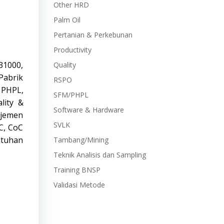
Other HRD
Palm Oil
Pertanian & Perkebunan
Productivity
 31000,
Quality
Pabrik
RSPO
, PHPL,
SFM/PHPL
lity &
Software & Hardware
ajemen
SVLK
C, CoC
utuhan
Tambang/Mining
Teknik Analisis dan Sampling
Training BNSP
Validasi Metode