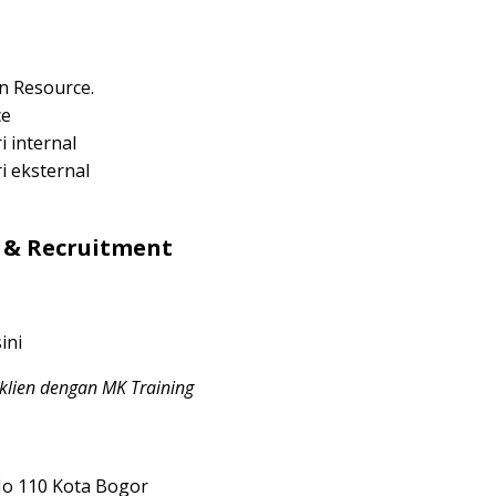
n Resource.
ce
 internal
 eksternal
g & Recruitment
sini
klien dengan MK Training
No 110 Kota Bogor