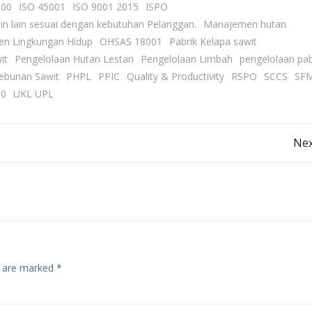
000
ISO 45001
ISO 9001 2015
ISPO
in lain sesuai dengan kebutuhan Pelanggan.
Manajemen hutan
n Lingkungan Hidup
OHSAS 18001
Pabrik Kelapa sawit
it
Pengelolaan Hutan Lestari
Pengelolaan Limbah
pengelolaan pab
ebunan Sawit
PHPL
PPIC
Quality & Productivity
RSPO
SCCS
SFM
00
UKL UPL
Post
Nex
navigation
s are marked
*