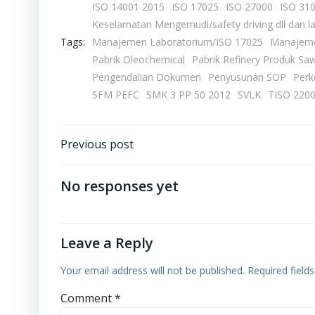
ISO 14001 2015
ISO 17025
ISO 27000
ISO 31
Keselamatan Mengemudi/safety driving dll dan la
Tags:
Manajemen Laboratorium/ISO 17025
Manajeme
Pabrik Oleochemical
Pabrik Refinery Produk Saw
Pengendalian Dokumen
Penyusunan SOP
Perk
SFM PEFC
SMK 3 PP 50 2012
SVLK
TISO 220
Post
Previous post
navigation
No responses yet
Leave a Reply
Your email address will not be published.
Required field
Comment
*