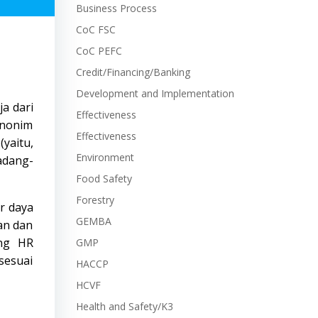
Business Process
CoC FSC
CoC PEFC
Credit/Financing/Banking
Development and Implementation
a dari
Effectiveness
inonim
Effectiveness
yaitu,
Environment
adang-
Food Safety
Forestry
r daya
GEMBA
an dan
ing HR
GMP
sesuai
HACCP
HCVF
Health and Safety/K3