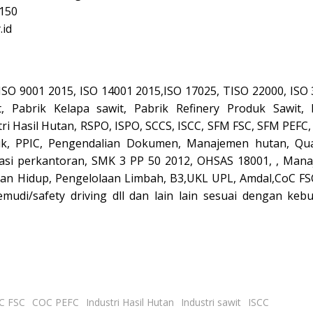
150
.id
, ISO 9001 2015, ISO 14001 2015,ISO 17025, TISO 22000, ISO
, Pabrik Kelapa sawit, Pabrik Refinery Produk Sawit, 
tri Hasil Hutan, RSPO, ISPO, SCCS, ISCC, SFM FSC, SFM PEFC
ik, PPIC, Pengendalian Dokumen, Manajemen hutan, Qua
trasi perkantoran, SMK 3 PP 50 2012, OHSAS 18001, , Man
n Hidup, Pengelolaan Limbah, B3,UKL UPL, Amdal,CoC FS
di/safety driving dll dan lain lain sesuai dengan keb
C FSC
COC PEFC
Industri Hasil Hutan
Industri sawit
ISCC