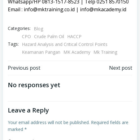
Whatsapp/HP 0813-1517-8523 | Telp 0251 8570150
Email : info@mktraining.co.id | info@mkacademy.id
Categories:
Blog
CPO
Crude Palm Oil
HACCP
Tags:
Hazard Analysis and Critical Control Points
Keamanan Pangan
MK Academy
Mk Training
Post
Post
Previous post
Next post
navigation
navigation
No responses yet
Leave a Reply
Your email address will not be published.
Required fields are
marked
*