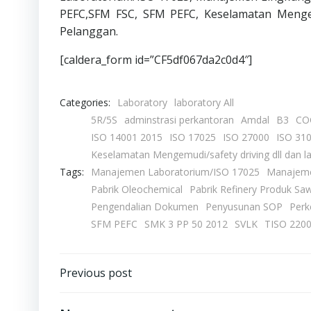
PEFC,SFM FSC, SFM PEFC, Keselamatan Mengemu
Pelanggan.
[caldera_form id=”CF5df067da2c0d4″]
Categories:
Laboratory
laboratory All
5R/5S
adminstrasi perkantoran
Amdal
B3
CO
ISO 14001 2015
ISO 17025
ISO 27000
ISO 31
Keselamatan Mengemudi/safety driving dll dan la
Tags:
Manajemen Laboratorium/ISO 17025
Manajeme
Pabrik Oleochemical
Pabrik Refinery Produk Saw
Pengendalian Dokumen
Penyusunan SOP
Perk
SFM PEFC
SMK 3 PP 50 2012
SVLK
TISO 220
Post
Previous post