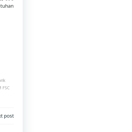
utuhan
rik
 FSC
t post