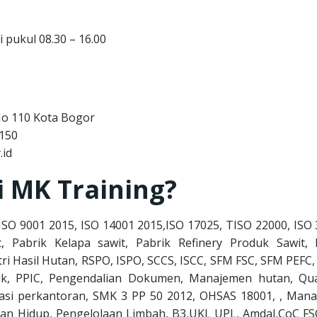
i pukul 08.30 – 16.00
No 110 Kota Bogor
150
.id
i MK Training?
, ISO 9001 2015, ISO 14001 2015,ISO 17025, TISO 22000, ISO
, Pabrik Kelapa sawit, Pabrik Refinery Produk Sawit, 
tri Hasil Hutan, RSPO, ISPO, SCCS, ISCC, SFM FSC, SFM PEFC
ik, PPIC, Pengendalian Dokumen, Manajemen hutan, Qua
trasi perkantoran, SMK 3 PP 50 2012, OHSAS 18001, , Man
n Hidup, Pengelolaan Limbah, B3,UKL UPL, Amdal,CoC FS