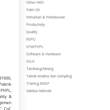
Other HRD
Palm Oil
Pertanian & Perkebunan
Productivity
Quality
RSPO
SFM/PHPL
Software & Hardware
SVLK
Tambang/Mining
Teknik Analisis dan Sampling
 31000,
Training BNSP
Pabrik
, PHPL,
Validasi Metode
lity &
ajemen
C, CoC