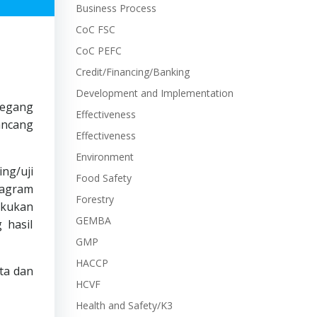
Business Process
CoC FSC
CoC PEFC
Credit/Financing/Banking
Development and Implementation
megang
Effectiveness
ancang
Effectiveness
Environment
ng/uji
Food Safety
iagram
Forestry
akukan
GEMBA
 hasil
GMP
HACCP
ta dan
HCVF
Health and Safety/K3