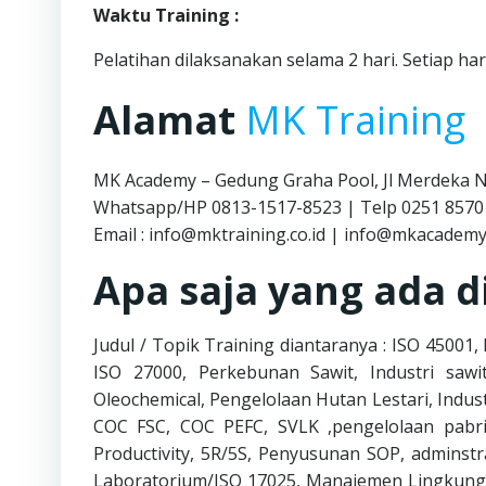
Waktu Training :
Pelatihan dilaksanakan selama 2 hari. Setiap har
Alamat
MK Training
MK Academy – Gedung Graha Pool, Jl Merdeka 
Whatsapp/HP 0813-1517-8523 | Telp 0251 8570
Email : info@mktraining.co.id | info@mkacademy
Apa saja yang ada d
Judul / Topik Training diantaranya : ISO 45001
ISO 27000, Perkebunan Sawit, Industri sawit
Oleochemical, Pengelolaan Hutan Lestari, Indus
COC FSC, COC PEFC, SVLK ,pengelolaan pabr
Productivity, 5R/5S, Penyusunan SOP, admins
Laboratorium/ISO 17025, Manajemen Lingkunga