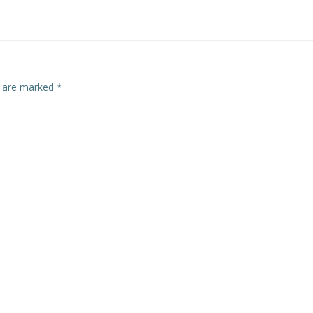
navigation
s are marked
*