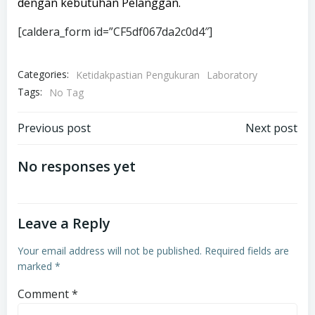
dengan kebutuhan Pelanggan.
[caldera_form id=”CF5df067da2c0d4″]
Categories:
Ketidakpastian Pengukuran
Laboratory
Tags:
No Tag
Post
Post
Previous post
Next post
navigation
navigation
No responses yet
Leave a Reply
Your email address will not be published.
Required fields are
marked
*
Comment
*