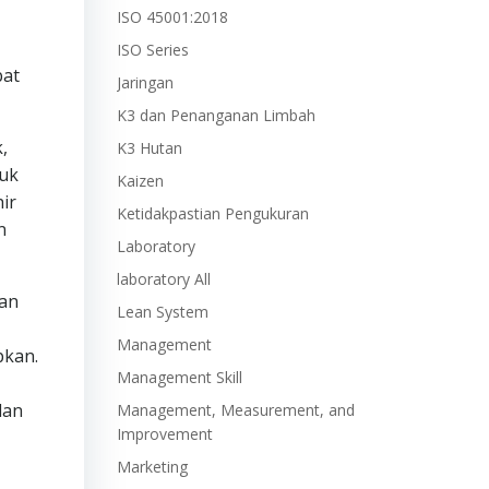
ISO 45001:2018
ISO Series
bat
Jaringan
K3 dan Penanganan Limbah
,
K3 Hutan
suk
Kaizen
ir
Ketidakpastian Pengukuran
n
Laboratory
laboratory All
pan
Lean System
Management
pkan.
Management Skill
dan
Management, Measurement, and
Improvement
Marketing