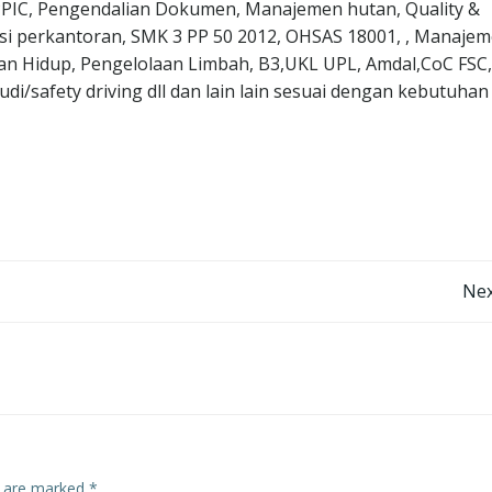
 PPIC, Pengendalian Dokumen, Manajemen hutan, Quality &
asi perkantoran, SMK 3 PP 50 2012, OHSAS 18001, , Manaje
n Hidup, Pengelolaan Limbah, B3,UKL UPL, Amdal,CoC FSC
/safety driving dll dan lain lain sesuai dengan kebutuhan
Post
Nex
navigation
s are marked
*