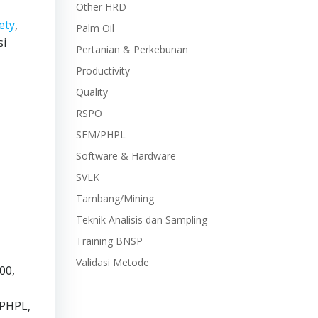
Other HRD
ety
,
Palm Oil
si
Pertanian & Perkebunan
Productivity
Quality
RSPO
SFM/PHPL
Software & Hardware
SVLK
Tambang/Mining
Teknik Analisis dan Sampling
Training BNSP
Validasi Metode
00,
 PHPL,