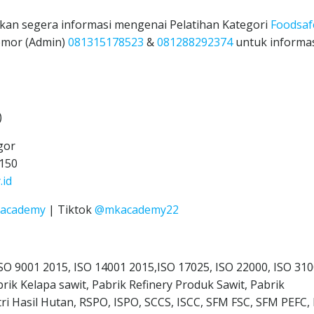
kan segera informasi mengenai Pelatihan Kategori
Foodsaf
omor (Admin)
081315178523
&
081288292374
untuk informa
)
gor
150
id
Kacademy
| Tiktok
@mkacademy22
 ISO 9001 2015, ISO 14001 2015,ISO 17025, ISO 22000, ISO 310
rik Kelapa sawit, Pabrik Refinery Produk Sawit, Pabrik
ri Hasil Hutan, RSPO, ISPO, SCCS, ISCC, SFM FSC, SFM PEFC,