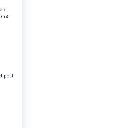
men
, CoC
t post