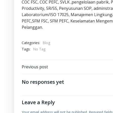
COC FSC, COC PEFC, SVLK ,pengelolaan pabrik,
Productivity, 5R/5S, Penyusunan SOP, adminstr
Laboratorium/ISO 17025, Manajemen Lingkunga
PEFC,SFM FSC, SFM PEFC, Keselamatan Mengemudi
Pelanggan.
Categories:
Blog
Tags:
No Tag
Post
Previous post
navigation
No responses yet
Leave a Reply
Your email address will not be published.
Required field