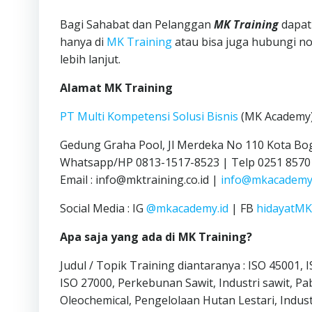
Bagi Sahabat dan Pelanggan
MK Training
dapat
hanya di
MK Training
atau bisa juga hubungi n
lebih lanjut.
Alamat MK Training
PT Multi Kompetensi Solusi Bisnis
(MK Academy
Gedung Graha Pool, Jl Merdeka No 110 Kota Bo
Whatsapp/HP 0813-1517-8523 | Telp 0251 8570
Email : info@mktraining.co.id |
info@mkacademy.
Social Media : IG
@mkacademy.id
| FB
hidayatM
Apa saja yang ada di MK Training?
Judul / Topik Training diantaranya : ISO 45001,
ISO 27000, Perkebunan Sawit, Industri sawit, Pab
Oleochemical, Pengelolaan Hutan Lestari, Indust