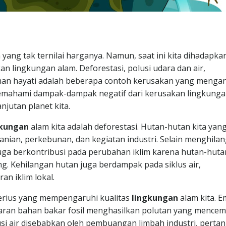
yang tak ternilai harganya. Namun, saat ini kita dihadapka
n lingkungan alam. Deforestasi, polusi udara dan air,
aman hayati adalah beberapa contoh kerusakan yang menga
 memahami dampak-dampak negatif dari kerusakan lingkungan
jutan planet kita.
gkungan
alam kita adalah deforestasi. Hutan-hutan kita yang
nian, perkebunan, dan kegiatan industri. Selain menghila
 juga berkontribusi pada perubahan iklim karena hutan-huta
g. Kehilangan hutan juga berdampak pada siklus air,
an iklim lokal.
serius yang mempengaruhi kualitas
lingkungan
alam kita. E
karan bahan bakar fosil menghasilkan polutan yang mencem
i air disebabkan oleh pembuangan limbah industri, pertan