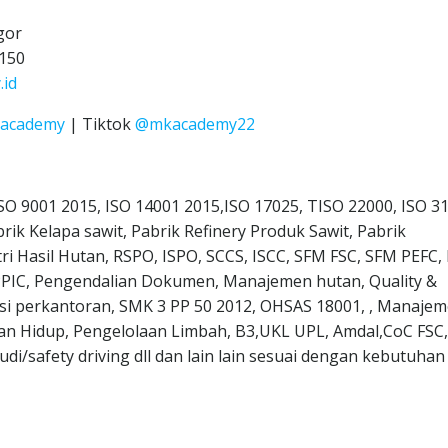
gor
150
id
Kacademy
| Tiktok
@mkacademy22
 ISO 9001 2015, ISO 14001 2015,ISO 17025, TISO 22000, ISO 3
rik Kelapa sawit, Pabrik Refinery Produk Sawit, Pabrik
ri Hasil Hutan, RSPO, ISPO, SCCS, ISCC, SFM FSC, SFM PEFC,
 PPIC, Pengendalian Dokumen, Manajemen hutan, Quality &
asi perkantoran, SMK 3 PP 50 2012, OHSAS 18001, , Manaje
n Hidup, Pengelolaan Limbah, B3,UKL UPL, Amdal,CoC FSC
/safety driving dll dan lain lain sesuai dengan kebutuhan