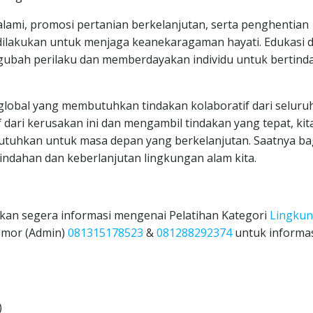
 alami, promosi pertanian berkelanjutan, serta penghentian
 dilakukan untuk menjaga keanekaragaman hayati. Edukasi 
ubah perilaku dan memberdayakan individu untuk bertind
global yang membutuhkan tindakan kolaboratif dari seluru
ari kerusakan ini dan mengambil tindakan yang tepat, kit
utuhkan untuk masa depan yang berkelanjutan. Saatnya bag
ndahan dan keberlanjutan lingkungan alam kita.
kan segera informasi mengenai Pelatihan Kategori
Lingku
omor (Admin)
081315178523
&
081288292374
untuk informa
)