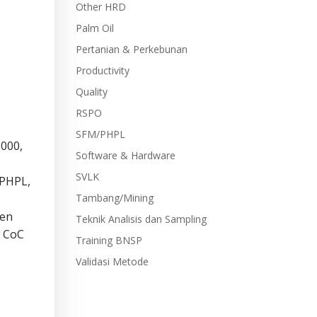
Other HRD
Palm Oil
Pertanian & Perkebunan
Productivity
Quality
RSPO
SFM/PHPL
1000,
Software & Hardware
SVLK
 PHPL,
Tambang/Mining
men
Teknik Analisis dan Sampling
, CoC
Training BNSP
Validasi Metode