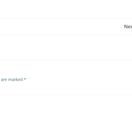
Post
Nex
navigation
s are marked
*