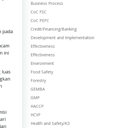
Business Process
CoC FSC
CoC PEFC
Credit/Financing/Banking
n pada
Development and Implementation
ncam
Effectiveness
 ini
Effectiveness
Environment
 luas
Food Safety
ngkan
Forestry
n
GEMBA
GMP
HACCP
misi
HCVF
ari
Health and Safety/K3
ian