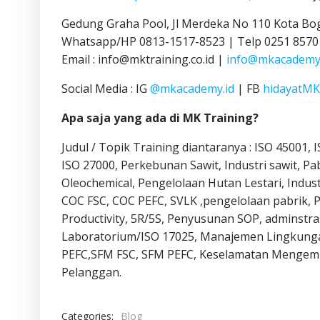
Gedung Graha Pool, Jl Merdeka No 110 Kota Bo
Whatsapp/HP 0813-1517-8523 | Telp 0251 8570
Email : info@mktraining.co.id |
info@mkacademy.
Social Media : IG
@mkacademy.id
| FB
hidayatM
Apa saja yang ada di MK Training?
Judul / Topik Training diantaranya : ISO 45001,
ISO 27000, Perkebunan Sawit, Industri sawit, Pab
Oleochemical, Pengelolaan Hutan Lestari, Indust
COC FSC, COC PEFC, SVLK ,pengelolaan pabrik,
Productivity, 5R/5S, Penyusunan SOP, adminstr
Laboratorium/ISO 17025, Manajemen Lingkunga
PEFC,SFM FSC, SFM PEFC, Keselamatan Mengemudi
Pelanggan.
Categories:
Blog