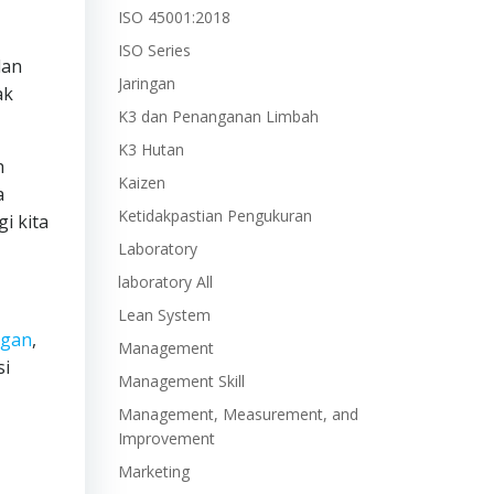
ISO 45001:2018
ISO Series
dan
Jaringan
ak
K3 dan Penanganan Limbah
K3 Hutan
h
Kaizen
a
Ketidakpastian Pengukuran
i kita
Laboratory
laboratory All
Lean System
ngan
,
Management
si
Management Skill
Management, Measurement, and
Improvement
Marketing