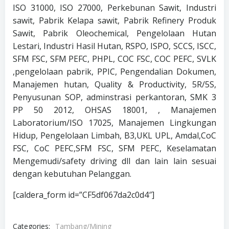
ISO 31000, ISO 27000, Perkebunan Sawit, Industri
sawit, Pabrik Kelapa sawit, Pabrik Refinery Produk
Sawit, Pabrik Oleochemical, Pengelolaan Hutan
Lestari, Industri Hasil Hutan, RSPO, ISPO, SCCS, ISCC,
SFM FSC, SFM PEFC, PHPL, COC FSC, COC PEFC, SVLK
,pengelolaan pabrik, PPIC, Pengendalian Dokumen,
Manajemen hutan, Quality & Productivity, 5R/5S,
Penyusunan SOP, adminstrasi perkantoran, SMK 3
PP 50 2012, OHSAS 18001, , Manajemen
Laboratorium/ISO 17025, Manajemen Lingkungan
Hidup, Pengelolaan Limbah, B3,UKL UPL, Amdal,CoC
FSC, CoC PEFC,SFM FSC, SFM PEFC, Keselamatan
Mengemudi/safety driving dll dan lain lain sesuai
dengan kebutuhan Pelanggan.
[caldera_form id=”CF5df067da2c0d4″]
Categories:
Tambang/Mining