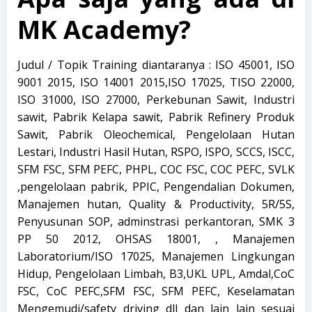
MK Academy?
Judul / Topik Training diantaranya : ISO 45001, ISO
9001 2015, ISO 14001 2015,ISO 17025, TISO 22000,
ISO 31000, ISO 27000, Perkebunan Sawit, Industri
sawit, Pabrik Kelapa sawit, Pabrik Refinery Produk
Sawit, Pabrik Oleochemical, Pengelolaan Hutan
Lestari, Industri Hasil Hutan, RSPO, ISPO, SCCS, ISCC,
SFM FSC, SFM PEFC, PHPL, COC FSC, COC PEFC, SVLK
,pengelolaan pabrik, PPIC, Pengendalian Dokumen,
Manajemen hutan, Quality & Productivity, 5R/5S,
Penyusunan SOP, adminstrasi perkantoran, SMK 3
PP 50 2012, OHSAS 18001, , Manajemen
Laboratorium/ISO 17025, Manajemen Lingkungan
Hidup, Pengelolaan Limbah, B3,UKL UPL, Amdal,CoC
FSC, CoC PEFC,SFM FSC, SFM PEFC, Keselamatan
Mengemudi/safety driving dll dan lain lain sesuai