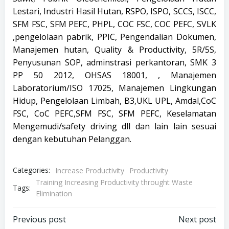
Lestari, Industri Hasil Hutan, RSPO, ISPO, SCCS, ISCC,
SFM FSC, SFM PEFC, PHPL, COC FSC, COC PEFC, SVLK
,pengelolaan pabrik, PPIC, Pengendalian Dokumen,
Manajemen hutan, Quality & Productivity, 5R/5S,
Penyusunan SOP, adminstrasi perkantoran, SMK 3
PP 50 2012, OHSAS 18001, , Manajemen
Laboratorium/ISO 17025, Manajemen Lingkungan
Hidup, Pengelolaan Limbah, B3,UKL UPL, Amdal,CoC
FSC, CoC PEFC,SFM FSC, SFM PEFC, Keselamatan
Mengemudi/safety driving dll dan lain lain sesuai
dengan kebutuhan Pelanggan.
Categories:
Increase Productivity
Productivity
Training Increasing Productivity throught Waste
Tags:
Elimination
Post
Post
Previous post
Next post