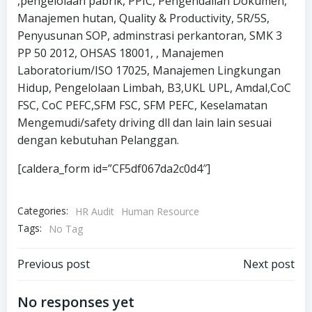
,pengelolaan pabrik, PPIC, Pengendalian Dokumen,
Manajemen hutan, Quality & Productivity, 5R/5S,
Penyusunan SOP, adminstrasi perkantoran, SMK 3
PP 50 2012, OHSAS 18001, , Manajemen
Laboratorium/ISO 17025, Manajemen Lingkungan
Hidup, Pengelolaan Limbah, B3,UKL UPL, Amdal,CoC
FSC, CoC PEFC,SFM FSC, SFM PEFC, Keselamatan
Mengemudi/safety driving dll dan lain lain sesuai
dengan kebutuhan Pelanggan.
[caldera_form id=”CF5df067da2c0d4″]
Categories:
HR Audit
Human Resource
Tags:
No Tag
Post
Post
Previous post
Next post
navigation
navigation
No responses yet