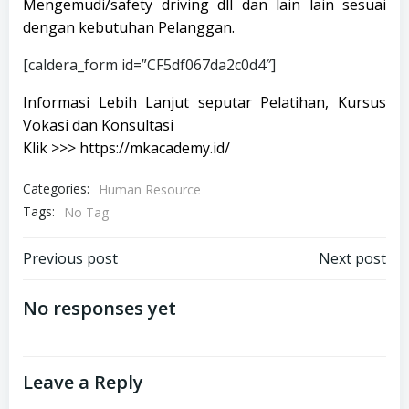
Mengemudi/safety driving dll dan lain lain sesuai
dengan kebutuhan Pelanggan.
[caldera_form id=”CF5df067da2c0d4″]
Informasi Lebih Lanjut seputar Pelatihan, Kursus
Vokasi dan Konsultasi
Klik >>>
https://mkacademy.id/
Categories:
Human Resource
Tags:
No Tag
Post
Post
Previous post
Next post
navigation
navigation
No responses yet
Leave a Reply