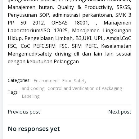
Manajemen hutan, Quality & Productivity, 5R/5S,
Penyusunan SOP, adminstrasi perkantoran, SMK 3
PP 50 2012, OHSAS 18001, , Manajemen
Laboratorium/ISO 17025, Manajemen Lingkungan
Hidup, Pengelolaan Limbah, B3,UKL UPL, Amdal,CoC
FSC, CoC PEFC,SFM FSC, SFM PEFC, Keselamatan
Mengemudi/safety driving dll dan lain lain sesuai
dengan kebutuhan Pelanggan.
Categories:
Environment
Food Safety
and Coding
Control and Verification of Packaging
Tags:
Labelling
Post
Post
Previous post
Next post
navigation
navigation
No responses yet