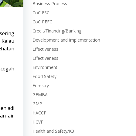
Business Process
CoC FSC
CoC PEFC
Credit/Financing/Banking
sering
Development and Implementation
 Kalau
ehatan
Effectiveness
Effectiveness
Environment
ncegah
Food Safety
Forestry
GEMBA
GMP
enjadi
HACCP
an air
HCVF
Health and Safety/K3