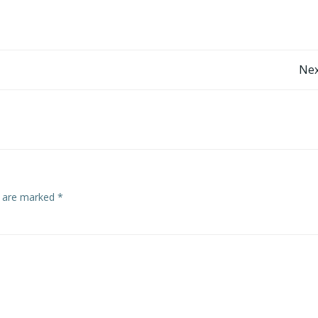
Post
Nex
navigation
s are marked
*