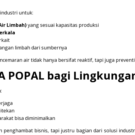
ndustri untuk:
Air Limbah)
yang sesuai kapasitas produksi
berkala
rkait
rangan limbah dari sumbernya
maran air tidak hanya bersifat reaktif, tapi juga preventi
A POPAL bagi Lingkunga
:
erjaga
ditekan
arakat bisa diminimalkan
enghambat bisnis, tapi justru bagian dari solusi industr