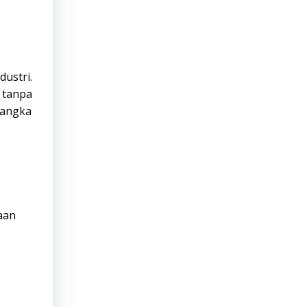
ustri.
 tanpa
jangka
aan