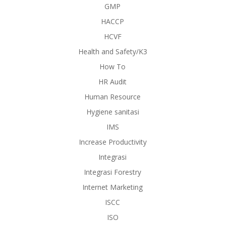
GMP
HACCP
HCVF
Health and Safety/K3
How To
HR Audit
Human Resource
Hygiene sanitasi
IMS
Increase Productivity
Integrasi
Integrasi Forestry
Internet Marketing
ISCC
ISO