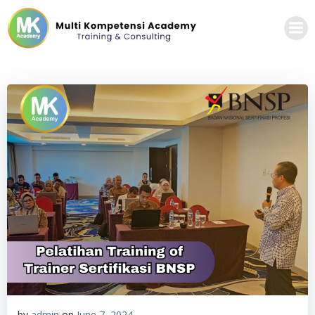
Skip
to
content
by
admin
on
June 7, 2024