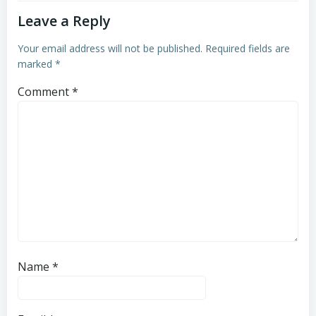
Leave a Reply
Your email address will not be published.
Required fields are
marked
*
Comment
*
Name
*