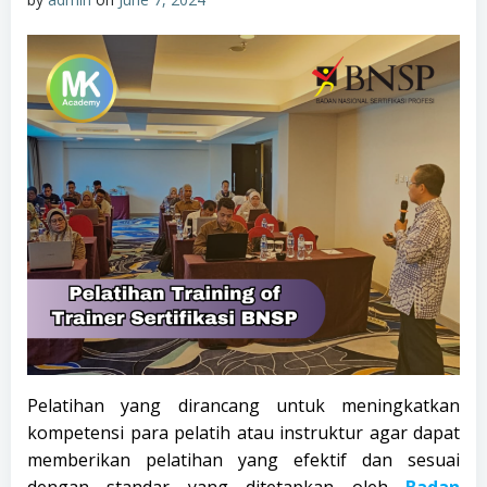
Pelatihan yang dirancang untuk meningkatkan
kompetensi para pelatih atau instruktur agar dapat
memberikan pelatihan yang efektif dan sesuai
dengan standar yang ditetapkan oleh
Badan