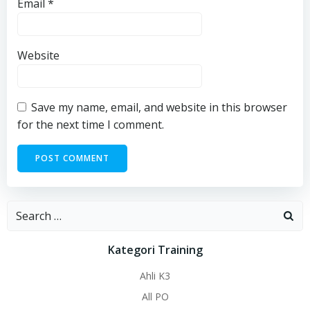
Email
*
Website
Save my name, email, and website in this browser
for the next time I comment.
Search
for:
Kategori Training
Ahli K3
All PO