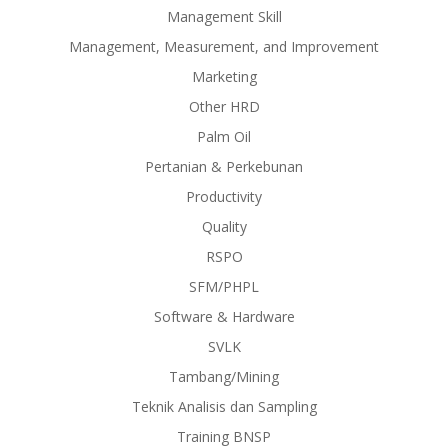
Management Skill
Management, Measurement, and Improvement
Marketing
Other HRD
Palm Oil
Pertanian & Perkebunan
Productivity
Quality
RSPO
SFM/PHPL
Software & Hardware
SVLK
Tambang/Mining
Teknik Analisis dan Sampling
Training BNSP