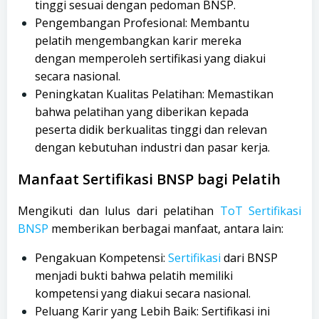
tinggi sesuai dengan pedoman BNSP.
Pengembangan Profesional:
Membantu
pelatih mengembangkan karir mereka
dengan memperoleh sertifikasi yang diakui
secara nasional.
Peningkatan Kualitas Pelatihan:
Memastikan
bahwa pelatihan yang diberikan kepada
peserta didik berkualitas tinggi dan relevan
dengan kebutuhan industri dan pasar kerja.
Manfaat Sertifikasi BNSP bagi Pelatih
Mengikuti dan lulus dari pelatihan
ToT Sertifikasi
BNSP
memberikan berbagai manfaat, antara lain:
Pengakuan Kompetensi:
Sertifikasi
dari BNSP
menjadi bukti bahwa pelatih memiliki
kompetensi yang diakui secara nasional.
Peluang Karir yang Lebih Baik:
Sertifikasi ini