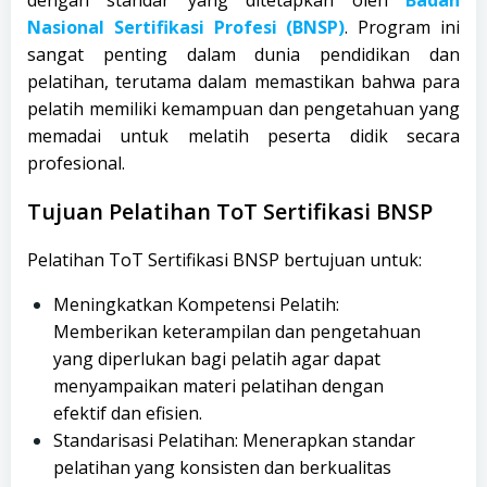
Nasional Sertifikasi Profesi (BNSP)
. Program ini
sangat penting dalam dunia pendidikan dan
pelatihan, terutama dalam memastikan bahwa para
pelatih memiliki kemampuan dan pengetahuan yang
memadai untuk melatih peserta didik secara
profesional.
Tujuan Pelatihan ToT Sertifikasi BNSP
Pelatihan ToT Sertifikasi BNSP bertujuan untuk:
Meningkatkan Kompetensi Pelatih:
Memberikan keterampilan dan pengetahuan
yang diperlukan bagi pelatih agar dapat
menyampaikan materi pelatihan dengan
efektif dan efisien.
Standarisasi Pelatihan:
Menerapkan standar
pelatihan yang konsisten dan berkualitas