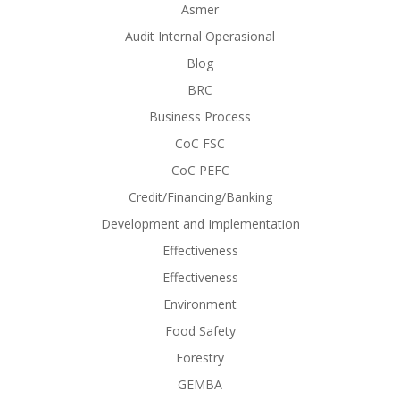
Asmer
Audit Internal Operasional
Blog
BRC
Business Process
CoC FSC
CoC PEFC
Credit/Financing/Banking
Development and Implementation
Effectiveness
Effectiveness
Environment
Food Safety
Forestry
GEMBA