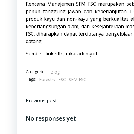
Rencana Manajemen SFM FSC merupakan sebu
penuh tanggung jawab dan keberlanjutan. Da
produk kayu dan non-kayu yang berkualitas a
keberlangsungan alam, dan kesejahteraan ma
FSC, diharapkan dapat terciptanya pengelolaan
datang.
Sumber: linkedIn, mkacademy.id
Categories:
Blog
Tags:
Forestry
FSC
SFM FSC
Post
Previous post
navigation
No responses yet