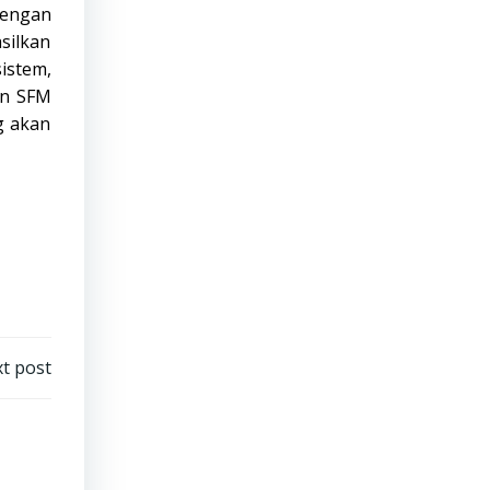
dengan
silkan
istem,
en SFM
g akan
t post