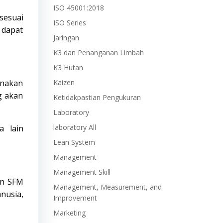
ISO 45001:2018
sesuai
ISO Series
 dapat
Jaringan
K3 dan Penanganan Limbah
K3 Hutan
unakan
Kaizen
g akan
Ketidakpastian Pengukuran
Laboratory
laboratory All
a lain
Lean System
Management
Management Skill
en SFM
Management, Measurement, and
nusia,
Improvement
Marketing