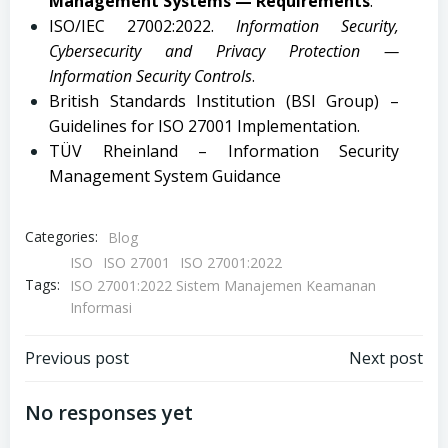
Management Systems — Requirements
.
ISO/IEC 27002:2022.
Information Security,
Cybersecurity and Privacy Protection —
Information Security Controls
.
British Standards Institution (BSI Group) –
Guidelines for ISO 27001 Implementation.
TÜV Rheinland – Information Security
Management System Guidance
Categories:
Blog
ISO
ISO 27001
ISO 27001:2022
Tags:
ISO 27001:2022 Sistem Manajemen Keamanan
Informasi
Post
Post
Previous post
Next post
navigation
navigation
No responses yet