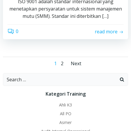
ISO 9001 adalah standar internasional yang
menetapkan persyaratan untuk sistem manajemen
mutu (SMM). Standar ini diterbitkan […]
0
read more
Posts
Posts
Page
Page
1
2
Next
navigation
navigation
Search
for:
Kategori Training
Ahli K3
All PO
Asmer