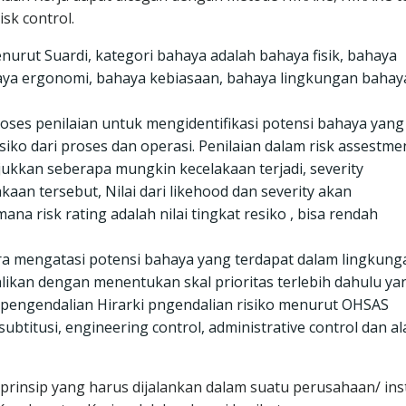
isk control.
Menurut Suardi, kategori bahaya adalah bahaya fisik, bahaya
haya ergonomi, bahaya kebiasaan, bahaya lingkungan bahay
proses penilaian untuk mengidentifikasi potensi bahaya yang
isiko dari proses dan operasi. Penilaian dalam risk assestme
jukkan seberapa mungkin kecelakaan terjadi, severity
an tersebut, Nilai dari likehood dan severity akan
na risk rating adalah nilai tingkat resiko , bisa rendah
cara mengatasi potensi bahaya yang terdapat dalam lingkung
alikan dengan menentukan skal prioritas terlebih dahulu ya
pengendalian Hirarki pngendalian risiko menurut OHSAS
, subtitusi, engineering control, administrative control dan al
 prinsip yang harus dijalankan dalam suatu perusahaan/ ins