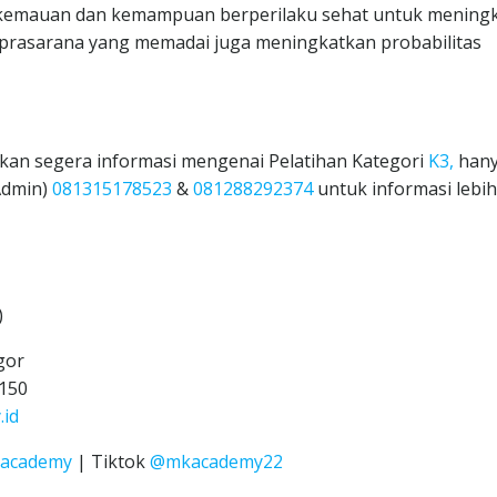
kemauan dan kemampuan berperilaku sehat untuk mening
na prasarana yang memadai juga meningkatkan probabilitas
kan segera informasi mengenai Pelatihan Kategori
K3,
han
Admin)
081315178523
&
081288292374
untuk informasi lebih
)
gor
150
id
Kacademy
| Tiktok
@mkacademy22