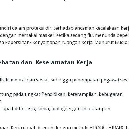
ndiri dalam proteksi diri terhadap ancaman kecelakaan kerj
 dengan memakai masker Ketika sedang flu, menunda bepe
a kebersihan/ kenyamanan ruangan kerja. Menurut Budio
ehatan dan Keselamatan Kerja
isik, mental dan sosial, sehingga penempatan pegawai ses
antung pada tingkat Pendidikan, keterampilan, kebugaran
b
upa faktor fisik, kimia, biologi,ergonomic ataupun
kaan Kerja dapat dicegah dengan metode HIRARC, HIRARC te