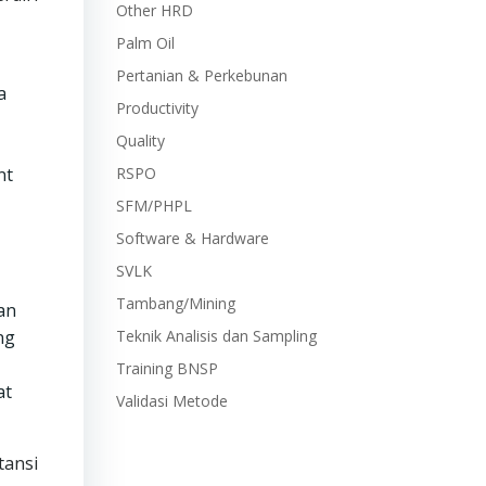
Other HRD
Palm Oil
Pertanian & Perkebunan
a
Productivity
Quality
nt
RSPO
SFM/PHPL
Software & Hardware
SVLK
Tambang/Mining
an
ng
Teknik Analisis dan Sampling
Training BNSP
at
Validasi Metode
tansi