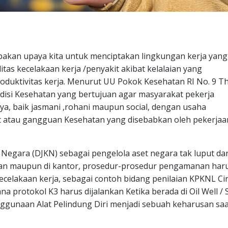
akan upaya kita untuk menciptakan lingkungan kerja yang
as kecelakaan kerja /penyakit akibat kelalaian yang
oduktivitas kerja. Menurut UU Pokok Kesehatan RI No. 9 Th
ondisi Kesehatan yang bertujuan agar masyarakat pekerja
ya, baik jasmani ,rohani maupun social, dengan usaha
 atau gangguan Kesehatan yang disebabkan oleh pekerjaa
Negara (DJKN) sebagai pengelola aset negara tak luput dar
ngan maupun di kantor, prosedur-prosedur pengamanan har
 kecelakaan kerja, sebagai contoh bidang penilaian KPKNL C
a protokol K3 harus dijalankan Ketika berada di Oil Well /
ggunaan Alat Pelindung Diri menjadi sebuah keharusan saa