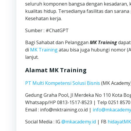
seluruh komponen bangsa dengan kesadaran, 
kualitas hidup. Tersedianya fasilitas dan sara
Kesehatan kerja.
Sumber : #ChatGPT
Bagi Sahabat dan Pelanggan
MK Training
dapat
di
MK Training
atau bisa juga hubungi nomor (
lanjut.
Alamat MK Training
PT Multi Kompetensi Solusi Bisnis
(MK Academy
Gedung Graha Pool, Jl Merdeka No 110 Kota Bo
Whatsapp/HP 0813-1517-8523 | Telp 0251 8570
Email : info@mktraining.co.id |
info@mkacademy.
Social Media : IG
@mkacademy.id
| FB
hidayatM