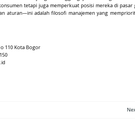
 konsumen tetapi juga memperkuat posisi mereka di pasar g
lan aturan—ini adalah filosofi manajemen yang mempriori
No 110 Kota Bogor
150
.id
Post
Nex
navigation