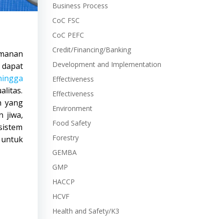
Business Process
CoC FSC
CoC PEFC
Credit/Financing/Banking
amanan
Development and Implementation
 dapat
hingga
Effectiveness
litas.
Effectiveness
n yang
Environment
 jiwa,
Food Safety
sistem
Forestry
untuk
GEMBA
GMP
HACCP
HCVF
Health and Safety/K3