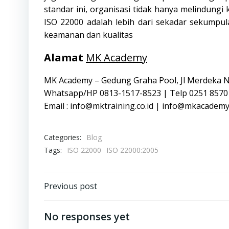
standar ini, organisasi tidak hanya melindungi
ISO 22000 adalah lebih dari sekadar sekumpu
keamanan dan kualitas
Alamat
MK Academy
MK Academy – Gedung Graha Pool, Jl Merdeka 
Whatsapp/HP 0813-1517-8523 | Telp 0251 8570
Email : info@mktraining.co.id | info@mkacademy
Categories:
Blog
Tags:
ISO 22000
ISO 22000:2005
Post
Previous post
navigation
No responses yet