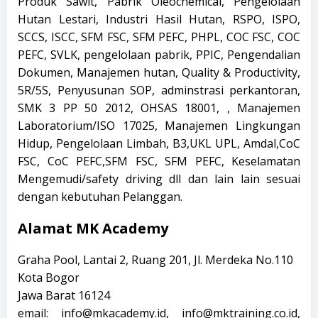
Produk Sawit, Pabrik Oleochemical, Pengelolaan
Hutan Lestari, Industri Hasil Hutan, RSPO, ISPO,
SCCS, ISCC, SFM FSC, SFM PEFC, PHPL, COC FSC, COC
PEFC, SVLK, pengelolaan pabrik, PPIC, Pengendalian
Dokumen, Manajemen hutan, Quality & Productivity,
5R/5S, Penyusunan SOP, adminstrasi perkantoran,
SMK 3 PP 50 2012, OHSAS 18001, , Manajemen
Laboratorium/ISO 17025, Manajemen Lingkungan
Hidup, Pengelolaan Limbah, B3,UKL UPL, Amdal,CoC
FSC, CoC PEFC,SFM FSC, SFM PEFC, Keselamatan
Mengemudi/safety driving dll dan lain lain sesuai
dengan kebutuhan Pelanggan.
Alamat MK Academy
Graha Pool, Lantai 2, Ruang 201, Jl. Merdeka No.110
Kota Bogor
Jawa Barat 16124
email: info@mkacademy.id, info@mktraining.co.id,