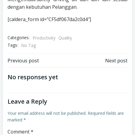
dengan kebutuhan Pelanggan.
[caldera_form id=”CF5df067da2c0d4″]
Categories:
Productivity
Quality
Tags:
No Tag
Post
Post
Previous post
Next post
navigation
navigation
No responses yet
Leave a Reply
Your email address will not be published.
Required fields are
marked
*
Comment
*