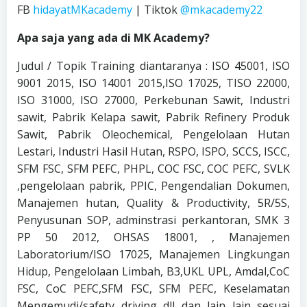
FB
hidayatMKacademy
| Tiktok
@mkacademy22
Apa saja yang ada di MK Academy?
Judul / Topik Training diantaranya : ISO 45001, ISO
9001 2015, ISO 14001 2015,ISO 17025, TISO 22000,
ISO 31000, ISO 27000, Perkebunan Sawit, Industri
sawit, Pabrik Kelapa sawit, Pabrik Refinery Produk
Sawit, Pabrik Oleochemical, Pengelolaan Hutan
Lestari, Industri Hasil Hutan, RSPO, ISPO, SCCS, ISCC,
SFM FSC, SFM PEFC, PHPL, COC FSC, COC PEFC, SVLK
,pengelolaan pabrik, PPIC, Pengendalian Dokumen,
Manajemen hutan, Quality & Productivity, 5R/5S,
Penyusunan SOP, adminstrasi perkantoran, SMK 3
PP 50 2012, OHSAS 18001, , Manajemen
Laboratorium/ISO 17025, Manajemen Lingkungan
Hidup, Pengelolaan Limbah, B3,UKL UPL, Amdal,CoC
FSC, CoC PEFC,SFM FSC, SFM PEFC, Keselamatan
Mengemudi/safety driving dll dan lain lain sesuai