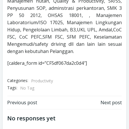
Manajemen hutan, Quality & Productivity, 5R/5S,
Penyusunan SOP, adminstrasi perkantoran, SMK 3
PP 50 2012, OHSAS 18001, , Manajemen
Laboratorium/ISO 17025, Manajemen Lingkungan
Hidup, Pengelolaan Limbah, B3,UKL UPL, Amdal,CoC
FSC, CoC PEFC,SFM FSC, SFM PEFC, Keselamatan
Mengemudi/safety driving dll dan lain lain sesuai
dengan kebutuhan Pelanggan.
[caldera_form id=”CF5df067da2c0d4″]
Categories:
Productivity
Tags:
No Tag
Post
Post
Previous post
Next post
navigation
navigation
No responses yet