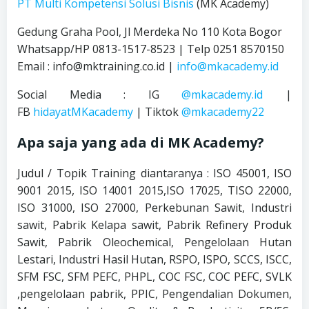
PT Multi Kompetensi Solusi Bisnis
(MK Academy)
Gedung Graha Pool, Jl Merdeka No 110 Kota Bogor
Whatsapp/HP 0813-1517-8523 | Telp 0251 8570150
Email : info@mktraining.co.id |
info@mkacademy.id
Social Media : IG
@mkacademy.id
|
FB
hidayatMKacademy
| Tiktok
@mkacademy22
Apa saja yang ada di MK Academy?
Judul / Topik Training diantaranya : ISO 45001, ISO
9001 2015, ISO 14001 2015,ISO 17025, TISO 22000,
ISO 31000, ISO 27000, Perkebunan Sawit, Industri
sawit, Pabrik Kelapa sawit, Pabrik Refinery Produk
Sawit, Pabrik Oleochemical, Pengelolaan Hutan
Lestari, Industri Hasil Hutan, RSPO, ISPO, SCCS, ISCC,
SFM FSC, SFM PEFC, PHPL, COC FSC, COC PEFC, SVLK
,pengelolaan pabrik, PPIC, Pengendalian Dokumen,