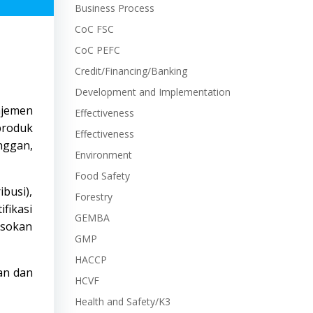
Business Process
CoC FSC
CoC PEFC
Credit/Financing/Banking
Development and Implementation
ajemen
Effectiveness
produk
Effectiveness
anggan,
Environment
Food Safety
ibusi),
Forestry
fikasi
GEMBA
pasokan
GMP
HACCP
pan dan
HCVF
Health and Safety/K3