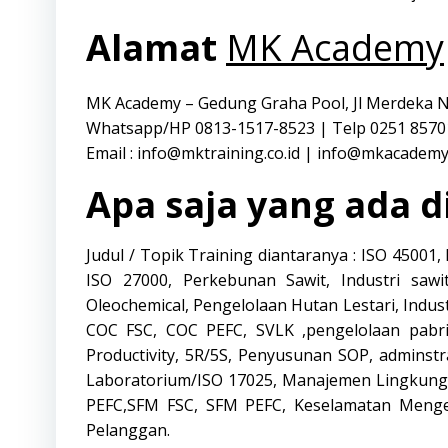
Alamat
MK Academy
MK Academy – Gedung Graha Pool, Jl Merdeka 
Whatsapp/HP 0813-1517-8523 | Telp 0251 8570
Email : info@mktraining.co.id | info@mkacademy
Apa saja yang ada 
Judul / Topik Training diantaranya : ISO 45001
ISO 27000, Perkebunan Sawit, Industri sawit
Oleochemical, Pengelolaan Hutan Lestari, Indus
COC FSC, COC PEFC, SVLK ,pengelolaan pabr
Productivity, 5R/5S, Penyusunan SOP, admins
Laboratorium/ISO 17025, Manajemen Lingkunga
PEFC,SFM FSC, SFM PEFC, Keselamatan Mengemu
Pelanggan.