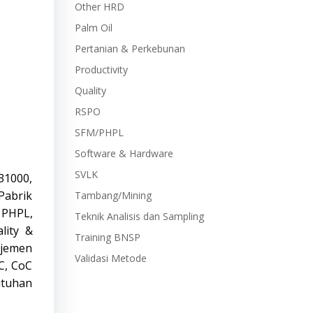
Other HRD
Palm Oil
Pertanian & Perkebunan
Productivity
Quality
RSPO
SFM/PHPL
Software & Hardware
SVLK
 31000,
Pabrik
Tambang/Mining
, PHPL,
Teknik Analisis dan Sampling
lity &
Training BNSP
ajemen
Validasi Metode
C, CoC
utuhan