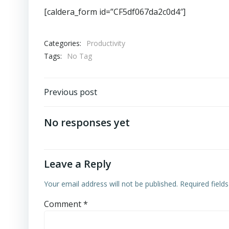
[caldera_form id=”CF5df067da2c0d4″]
Categories:
Productivity
Tags:
No Tag
Post
Previous post
navigation
No responses yet
Leave a Reply
Your email address will not be published.
Required field
Comment
*