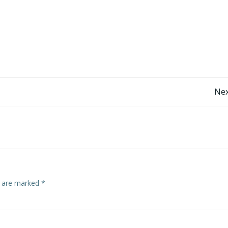
Post
Nex
navigation
s are marked
*