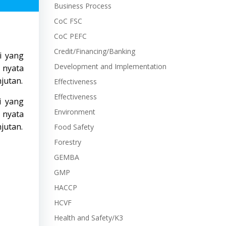
Business Process
CoC FSC
CoC PEFC
Credit/Financing/Banking
i yang
Development and Implementation
 nyata
jutan.
Effectiveness
Effectiveness
i yang
Environment
 nyata
jutan.
Food Safety
Forestry
GEMBA
GMP
HACCP
HCVF
Health and Safety/K3