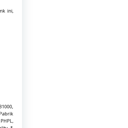
ink
ini,
 31000,
Pabrik
, PHPL,