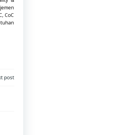
lity &
ajemen
C, CoC
utuhan
t post