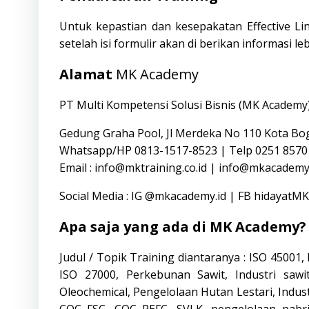
Untuk kepastian dan kesepakatan Effective Li
setelah isi formulir akan di berikan informasi le
Alamat
MK Academy
PT Multi Kompetensi Solusi Bisnis
(MK Academy
Gedung Graha Pool, Jl Merdeka No 110 Kota Bo
Whatsapp/HP 0813-1517-8523 | Telp 0251 8570
Email : info@mktraining.co.id |
info@mkacademy.
Social Media : IG
@mkacademy.id
| FB
hidayatM
Apa saja yang ada di MK Academy?
Judul / Topik Training diantaranya : ISO 45001
ISO 27000, Perkebunan Sawit, Industri sawit
Oleochemical, Pengelolaan Hutan Lestari, Indus