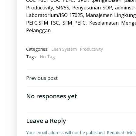
COC FSC, COC PEFC, SVLK ,pengelolaan pabr
Productivity, 5R/5S, Penyusunan SOP, admins
Laboratorium/ISO 17025, Manajemen Lingkunga
PEFC,SFM FSC, SFM PEFC, Keselamatan Mengemu
Pelanggan.
Categories:
Lean System
Productivity
Tags:
No Tag
Post
Previous post
navigation
No responses yet
Leave a Reply
Your email address will not be published.
Required field