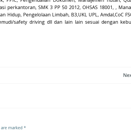
ik, PPIC, Pengendalian Dokumen, Manajemen hutan, Qua
trasi perkantoran, SMK 3 PP 50 2012, OHSAS 18001, , Man
n Hidup, Pengelolaan Limbah, B3,UKL UPL, Amdal,CoC FS
di/safety driving dll dan lain lain sesuai dengan keb
Post
Nex
navigation
s are marked
*