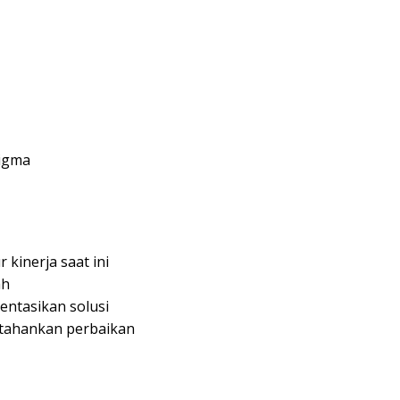
Sigma
inerja saat ini
ah
ntasikan solusi
tahankan perbaikan