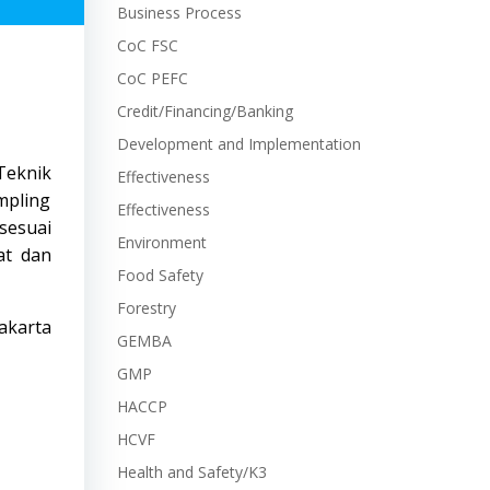
Business Process
CoC FSC
CoC PEFC
Credit/Financing/Banking
Development and Implementation
Teknik
Effectiveness
mpling
Effectiveness
sesuai
Environment
at dan
Food Safety
Forestry
akarta
GEMBA
GMP
HACCP
HCVF
Health and Safety/K3