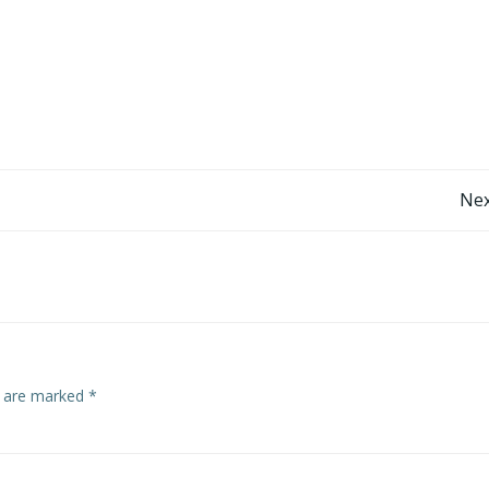
Post
Nex
navigation
s are marked
*