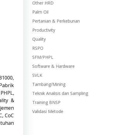
Other HRD
Palm Oil
Pertanian & Perkebunan
Productivity
Quality
RSPO
SFM/PHPL
Software & Hardware
SVLK
 31000,
Tambang/Mining
Pabrik
, PHPL,
Teknik Analisis dan Sampling
lity &
Training BNSP
ajemen
Validasi Metode
C, CoC
utuhan