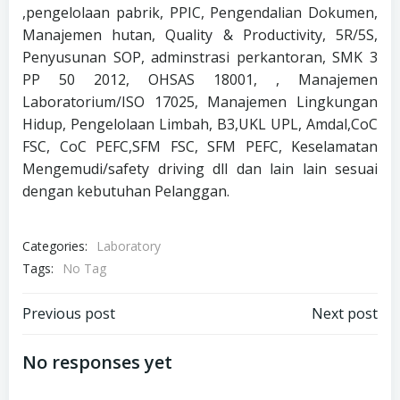
,pengelolaan pabrik, PPIC, Pengendalian Dokumen,
Manajemen hutan, Quality & Productivity, 5R/5S,
Penyusunan SOP, adminstrasi perkantoran, SMK 3
PP 50 2012, OHSAS 18001, , Manajemen
Laboratorium/ISO 17025, Manajemen Lingkungan
Hidup, Pengelolaan Limbah, B3,UKL UPL, Amdal,CoC
FSC, CoC PEFC,SFM FSC, SFM PEFC, Keselamatan
Mengemudi/safety driving dll dan lain lain sesuai
dengan kebutuhan Pelanggan.
Categories:
Laboratory
Tags:
No Tag
Post
Post
Previous post
Next post
navigation
navigation
No responses yet