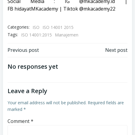
Social Media : IG
@mkacademy.id
|
FB
hidayatMKacademy
| Tiktok
@mkacademy22
Categories:
ISO
ISO 14001 2015
Tags:
ISO 14001:2015
Manajemen
Post
Post
Previous post
Next post
navigation
navigation
No responses yet
Leave a Reply
Your email address will not be published.
Required fields are
marked
*
Comment
*