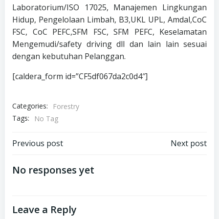
Laboratorium/ISO 17025, Manajemen Lingkungan
Hidup, Pengelolaan Limbah, B3,UKL UPL, Amdal,CoC
FSC, CoC PEFC,SFM FSC, SFM PEFC, Keselamatan
Mengemudi/safety driving dll dan lain lain sesuai
dengan kebutuhan Pelanggan.
[caldera_form id=”CF5df067da2c0d4″]
Categories:
Forestry
Tags:
No Tag
Post
Post
Previous post
Next post
navigation
navigation
No responses yet
Leave a Reply