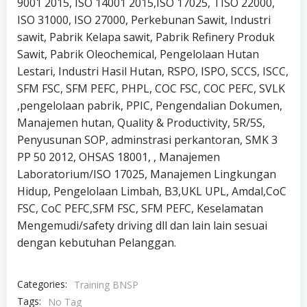
9001 2015, ISO 14001 2015,ISO 17025, TISO 22000,
ISO 31000, ISO 27000, Perkebunan Sawit, Industri
sawit, Pabrik Kelapa sawit, Pabrik Refinery Produk
Sawit, Pabrik Oleochemical, Pengelolaan Hutan
Lestari, Industri Hasil Hutan, RSPO, ISPO, SCCS, ISCC,
SFM FSC, SFM PEFC, PHPL, COC FSC, COC PEFC, SVLK
,pengelolaan pabrik, PPIC, Pengendalian Dokumen,
Manajemen hutan, Quality & Productivity, 5R/5S,
Penyusunan SOP, adminstrasi perkantoran, SMK 3
PP 50 2012, OHSAS 18001, , Manajemen
Laboratorium/ISO 17025, Manajemen Lingkungan
Hidup, Pengelolaan Limbah, B3,UKL UPL, Amdal,CoC
FSC, CoC PEFC,SFM FSC, SFM PEFC, Keselamatan
Mengemudi/safety driving dll dan lain lain sesuai
dengan kebutuhan Pelanggan.
Categories:
Training BNSP
Tags:
No Tag