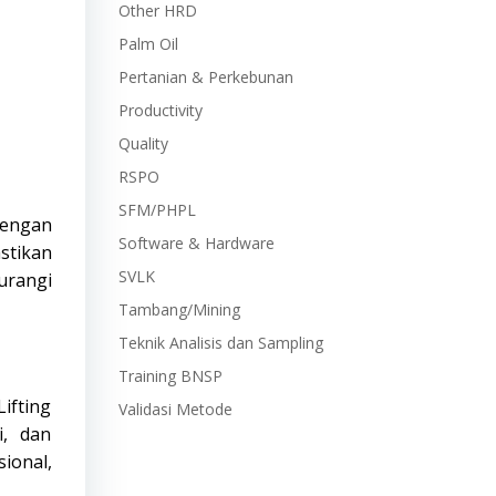
Other HRD
Palm Oil
Pertanian & Perkebunan
Productivity
Quality
RSPO
SFM/PHPL
Dengan
Software & Hardware
stikan
SVLK
urangi
Tambang/Mining
Teknik Analisis dan Sampling
Training BNSP
ifting
Validasi Metode
i, dan
ional,