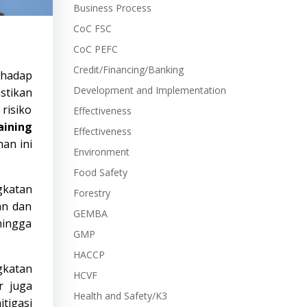
Business Process
CoC FSC
CoC PEFC
Credit/Financing/Banking
rhadap
Development and Implementation
stikan
risiko
Effectiveness
aining
Effectiveness
han ini
Environment
Food Safety
gkatan
Forestry
an dan
GEMBA
hingga
GMP
HACCP
gkatan
HCVF
r juga
Health and Safety/K3
tigasi