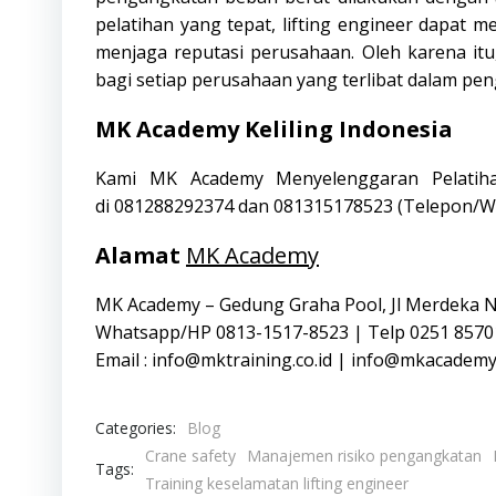
pelatihan yang tepat, lifting engineer dapat m
menjaga reputasi perusahaan. Oleh karena itu
bagi setiap perusahaan yang terlibat dalam pe
MK Academy Keliling Indonesia
Kami MK Academy Menyelenggaran Pelati
di
081288292374
dan
081315178523
(Telepon/W
Alamat
MK Academy
MK Academy – Gedung Graha Pool, Jl Merdeka 
Whatsapp/HP 0813-1517-8523 | Telp 0251 8570
Email : info@mktraining.co.id | info@mkacademy
Categories:
Blog
Crane safety
Manajemen risiko pengangkatan
Tags:
Training keselamatan lifting engineer