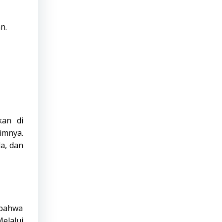
n.
kan di
imnya.
a, dan
 bahwa
elalui