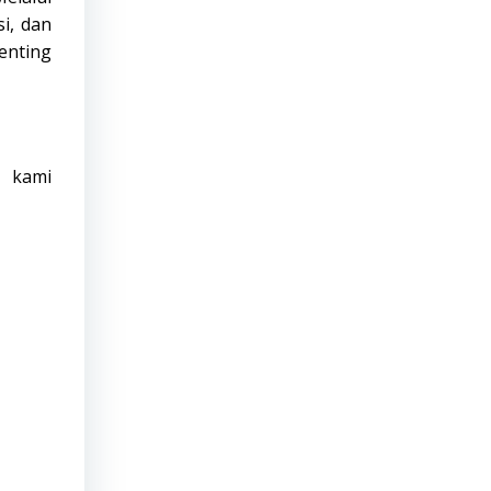
i, dan
enting
i kami