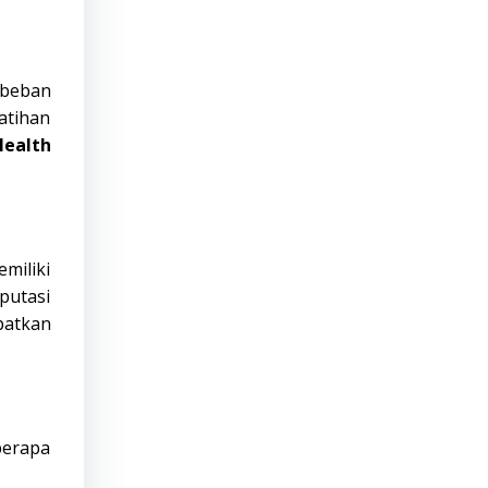
 beban
atihan
Health
miliki
putasi
patkan
berapa