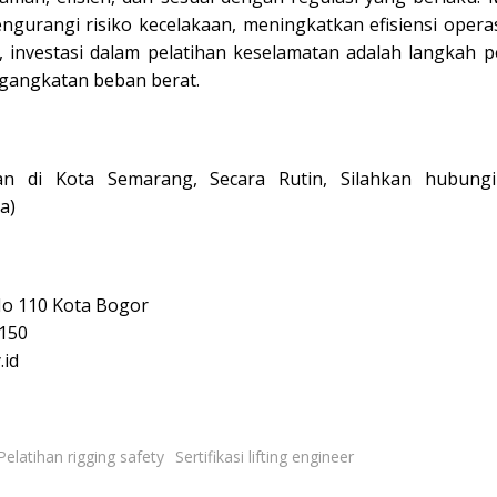
engurangi risiko kecelakaan, meningkatkan efisiensi operas
, investasi dalam pelatihan keselamatan adalah langkah p
ngangkatan beban berat.
han di
Kota Semarang
, Secara Rutin, Silahkan hubung
a)
No 110 Kota Bogor
150
.id
Pelatihan rigging safety
Sertifikasi lifting engineer