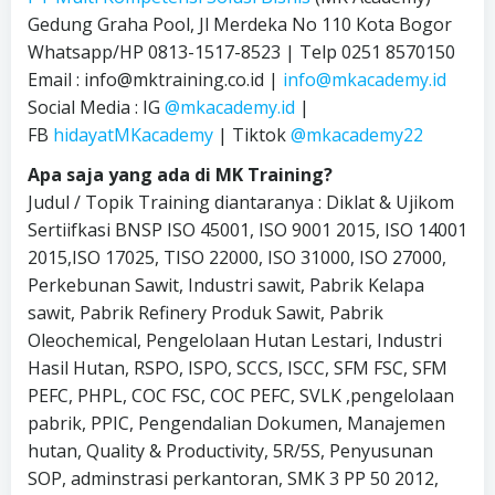
Gedung Graha Pool, Jl Merdeka No 110 Kota Bogor
Whatsapp/HP 0813-1517-8523 | Telp 0251 8570150
Email : info@mktraining.co.id |
info@mkacademy.id
Social Media : IG
@mkacademy.id
|
FB
hidayatMKacademy
| Tiktok
@mkacademy22
Apa saja yang ada di MK Training?
Judul / Topik Training diantaranya : Diklat & Ujikom
Sertiifkasi BNSP ISO 45001, ISO 9001 2015, ISO 14001
2015,ISO 17025, TISO 22000, ISO 31000, ISO 27000,
Perkebunan Sawit, Industri sawit, Pabrik Kelapa
sawit, Pabrik Refinery Produk Sawit, Pabrik
Oleochemical, Pengelolaan Hutan Lestari, Industri
Hasil Hutan, RSPO, ISPO, SCCS, ISCC, SFM FSC, SFM
PEFC, PHPL, COC FSC, COC PEFC, SVLK ,pengelolaan
pabrik, PPIC, Pengendalian Dokumen, Manajemen
hutan, Quality & Productivity, 5R/5S, Penyusunan
SOP, adminstrasi perkantoran, SMK 3 PP 50 2012,