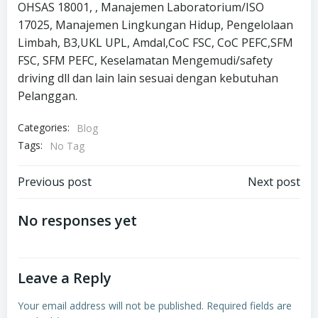
OHSAS 18001, , Manajemen Laboratorium/ISO
17025, Manajemen Lingkungan Hidup, Pengelolaan
Limbah, B3,UKL UPL, Amdal,CoC FSC, CoC PEFC,SFM
FSC, SFM PEFC, Keselamatan Mengemudi/safety
driving dll dan lain lain sesuai dengan kebutuhan
Pelanggan.
Categories:
Blog
Tags:
No Tag
Post
Post
Previous post
Next post
navigation
navigation
No responses yet
Leave a Reply
Your email address will not be published.
Required fields are