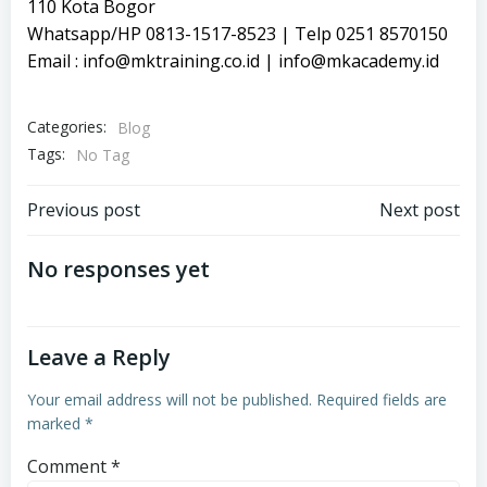
110 Kota Bogor
Whatsapp/HP 0813-1517-8523 | Telp 0251 8570150
Email : info@mktraining.co.id | info@mkacademy.id
Categories:
Blog
Tags:
No Tag
Post
Post
Previous post
Next post
navigation
navigation
No responses yet
Leave a Reply
Your email address will not be published.
Required fields are
marked
*
Comment
*