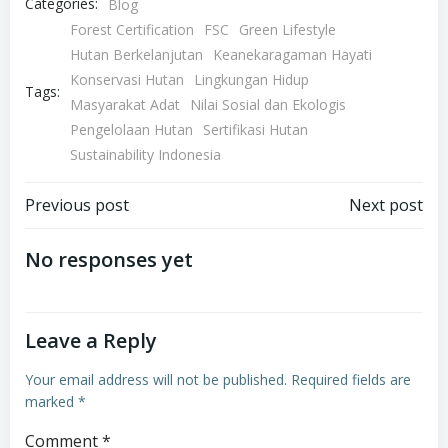
Categories:
Blog
Forest Certification
FSC
Green Lifestyle
Hutan Berkelanjutan
Keanekaragaman Hayati
Konservasi Hutan
Lingkungan Hidup
Tags:
Masyarakat Adat
Nilai Sosial dan Ekologis
Pengelolaan Hutan
Sertifikasi Hutan
Sustainability Indonesia
Post
Post
Previous post
Next post
navigation
navigation
No responses yet
Leave a Reply
Your email address will not be published.
Required fields are
marked
*
Comment
*