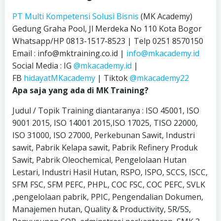
PT Multi Kompetensi Solusi Bisnis
(MK Academy)
Gedung Graha Pool, Jl Merdeka No 110 Kota Bogor
Whatsapp/HP 0813-1517-8523 | Telp 0251 8570150
Email : info@mktraining.co.id |
info@mkacademy.id
Social Media : IG
@mkacademy.id
|
FB
hidayatMKacademy
| Tiktok
@mkacademy22
Apa saja yang ada di MK Training?
Judul / Topik Training diantaranya : ISO 45001, ISO
9001 2015, ISO 14001 2015,ISO 17025, TISO 22000,
ISO 31000, ISO 27000, Perkebunan Sawit, Industri
sawit, Pabrik Kelapa sawit, Pabrik Refinery Produk
Sawit, Pabrik Oleochemical, Pengelolaan Hutan
Lestari, Industri Hasil Hutan, RSPO, ISPO, SCCS, ISCC,
SFM FSC, SFM PEFC, PHPL, COC FSC, COC PEFC, SVLK
,pengelolaan pabrik, PPIC, Pengendalian Dokumen,
Manajemen hutan, Quality & Productivity, 5R/5S,