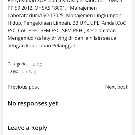
Penyusunan SOP, adminstrasi perkantoran, SMK 3
PP 50 2012, OHSAS 18001, , Manajemen
Laboratorium/ISO 17025, Manajemen Lingkungan
Hidup, Pengelolaan Limbah, B3,UKL UPL, Amdal,CoC
FSC, CoC PEFC,SFM FSC, SFM PEFC, Keselamatan
Mengemudi/safety driving dll dan lain lain sesuai
dengan kebutuhan Pelanggan.
Categories:
Blog
Tags:
No Tag
Post
Post
Previous post
Next post
navigation
navigation
No responses yet
Leave a Reply