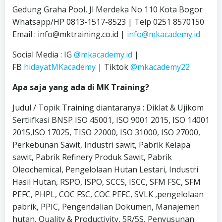
Gedung Graha Pool, Jl Merdeka No 110 Kota Bogor
Whatsapp/HP 0813-1517-8523 | Telp 0251 8570150
Email : info@mktraining.co.id |
info@mkacademy.id
Social Media : IG
@mkacademy.id
|
FB
hidayatMKacademy
| Tiktok
@mkacademy22
Apa saja yang ada di MK Training?
Judul / Topik Training diantaranya : Diklat & Ujikom
Sertiifkasi BNSP ISO 45001, ISO 9001 2015, ISO 14001
2015,ISO 17025, TISO 22000, ISO 31000, ISO 27000,
Perkebunan Sawit, Industri sawit, Pabrik Kelapa
sawit, Pabrik Refinery Produk Sawit, Pabrik
Oleochemical, Pengelolaan Hutan Lestari, Industri
Hasil Hutan, RSPO, ISPO, SCCS, ISCC, SFM FSC, SFM
PEFC, PHPL, COC FSC, COC PEFC, SVLK ,pengelolaan
pabrik, PPIC, Pengendalian Dokumen, Manajemen
hutan, Quality & Productivity, 5R/5S, Penyusunan