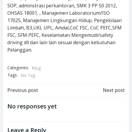
SOP, adminstrasi perkantoran, SMK 3 PP 50 2012,
OHSAS 18001, , Manajemen Laboratorium/ISO
17025, Manajemen Lingkungan Hidup, Pengelolaan
Limbah, B3,UKL UPL, Amdal,CoC FSC, CoC PEFC,SFM
FSC, SFM PEFC, Keselamatan Mengemudi/safety
driving dll dan lain lain sesuai dengan kebutuhan
Pelanggan.
Categories:
Blog
Tags:
No Tag
Post
Post
Previous post
Next post
navigation
navigation
No responses yet
Leave a Reply