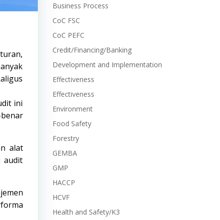
Business Process
CoC FSC
CoC PEFC
Credit/Financing/Banking
turan,
Development and Implementation
Banyak
aligus
Effectiveness
Effectiveness
it ini
Environment
-benar
Food Safety
Forestry
n alat
GEMBA
 audit
GMP
HACCP
jemen
HCVF
rforma
Health and Safety/K3