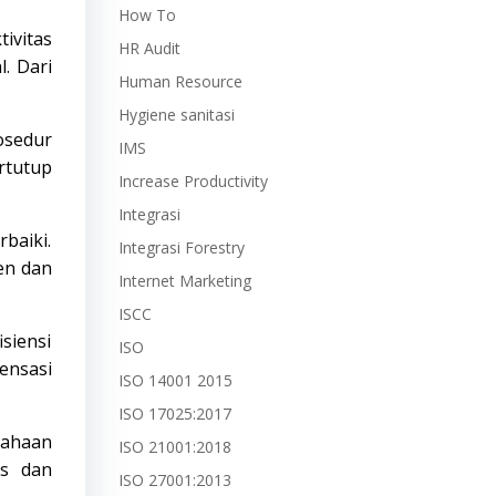
How To
ivitas
HR Audit
. Dari
Human Resource
Hygiene sanitasi
osedur
IMS
rtutup
Increase Productivity
Integrasi
baiki.
Integrasi Forestry
en dan
Internet Marketing
ISCC
siensi
ISO
ensasi
ISO 14001 2015
ISO 17025:2017
sahaan
ISO 21001:2018
as dan
ISO 27001:2013