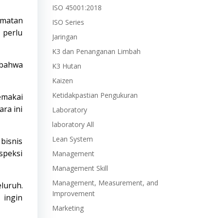
ISO 45001:2018
amatan
ISO Series
 perlu
Jaringan
K3 dan Penanganan Limbah
 bahwa
K3 Hutan
Kaizen
Ketidakpastian Pengukuran
emakai
ara ini
Laboratory
laboratory All
Lean System
bisnis
speksi
Management
Management Skill
Management, Measurement, and
luruh.
Improvement
 ingin
Marketing