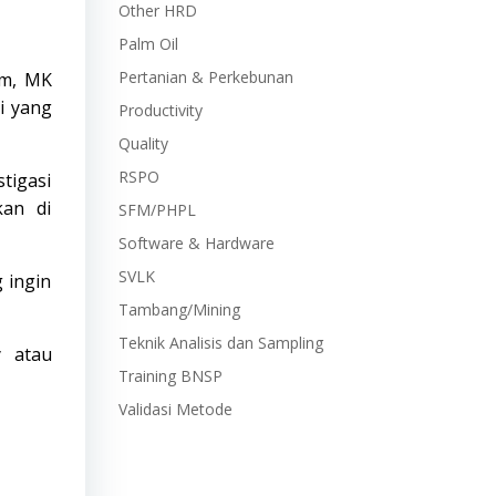
Other HRD
Palm Oil
Pertanian & Perkebunan
am,
MK
i yang
Productivity
Quality
RSPO
stigasi
kan di
SFM/PHPL
Software & Hardware
SVLK
 ingin
Tambang/Mining
Teknik Analisis dan Sampling
y
atau
Training BNSP
Validasi Metode