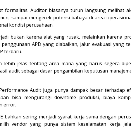
t formalitas. Auditor biasanya turun langsung melihat akt
men, sampai mengecek potensi bahaya di area operasional
enai kondisi perusahaan.
rjadi bukan karena alat yang rusak, melainkan karena pr
ya penggunaan APD yang diabaikan, jalur evakuasi yang te
P terbaru.
 lebih jelas tentang area mana yang harus segera diper
il audit sebagai dasar pengambilan keputusan manajem
Performance Audit juga punya dampak besar terhadap efi
sahaan bisa mengurangi downtime produksi, biaya komp
 error.
HSE bahkan sering menjadi syarat kerja sama dengan peru
emilih vendor yang punya sistem keselamatan kerja jel