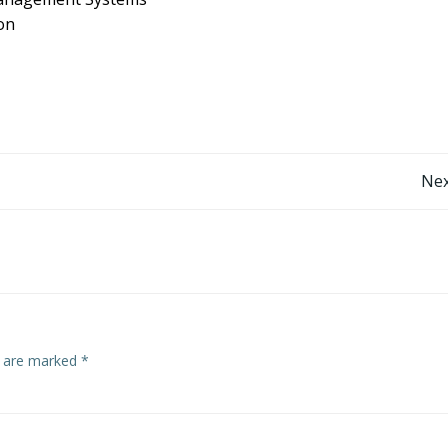
on
Post
Nex
navigation
s are marked
*