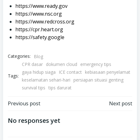
https://www.ready.gov
https://www.nsc.org
https://www.redcross.org
https://cpr.heart.org
https://safety.google
Categories:
Blog
CPR dasar
dokumen cloud
emergency tips
gaya hidup siaga
ICE contact
kebiasaan penyelamat
Tags:
keselamatan sehari-hari
persiapan situasi genting
survival tips
tips darurat
Post
Post
Previous post
Next post
navigation
navigation
No responses yet