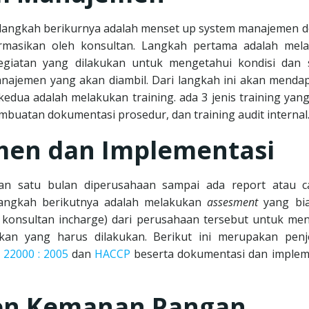
langkah berikurnya adalah menset up system manajemen 
ormasikan oleh konsultan. Langkah pertama adalah mel
egiatan yang dilakukan untuk mengetahui kondisi dan s
ajemen yang akan diambil. Dari langkah ini akan menda
edua adalah melakukan training. ada 3 jenis training yang
embuatan dokumentasi prosedur, dan training audit internal
men dan Implementasi
kan satu bulan diperusahaan sampai ada report atau c
Langkah berikutnya adalah melakukan
assesment
yang bi
n konsultan incharge) dari perusahaan tersebut untuk me
an yang harus dilakukan. Berikut ini merupakan penj
 22000 : 2005
dan
HACCP
beserta dokumentasi dan implem
en Kemanan Pangan