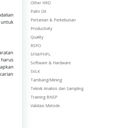
Other HRD
Palm Oil
dalian
Pertanian & Perkebunan
 untuk
Productivity
Quality
RSPO
aratan
SFM/PHPL
 harus
Software & Hardware
tapkan
SVLK
carian
Tambang/Mining
Teknik Analisis dan Sampling
Training BNSP
Validasi Metode