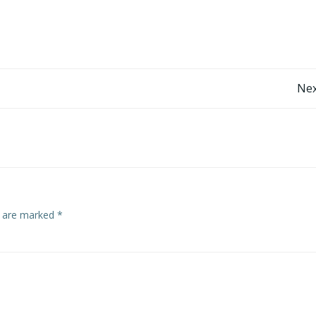
Post
Nex
navigation
s are marked
*