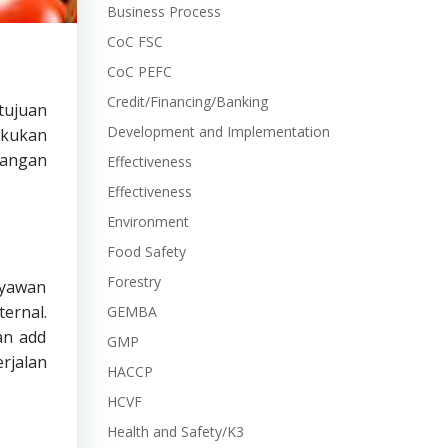
Business Process
CoC FSC
CoC PEFC
Credit/Financing/Banking
tujuan
Development and Implementation
akukan
pangan
Effectiveness
Effectiveness
Environment
Food Safety
Forestry
ryawan
ternal.
GEMBA
an add
GMP
rjalan
HACCP
HCVF
Health and Safety/K3