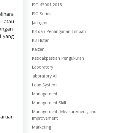
ISO 45001:2018
lihara
ISO Series
i atau
Jaringan
angan.
K3 dan Penanganan Limbah
i yang
K3 Hutan
Kaizen
Ketidakpastian Pengukuran
Laboratory
laboratory All
Lean System
Management
Management Skill
Management, Measurement, and
haruan
Improvement
Marketing