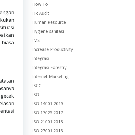
How To
dengan
HR Audit
akukan
Human Resource
ituasi
Hygiene sanitasi
patkan
IMS
 biasa
Increase Productivity
.
Integrasi
Integrasi Forestry
Internet Marketing
atatan
ISCC
asanya
ISO
ngecek
elasan
ISO 14001 2015
entasi
ISO 17025:2017
ISO 21001:2018
ISO 27001:2013