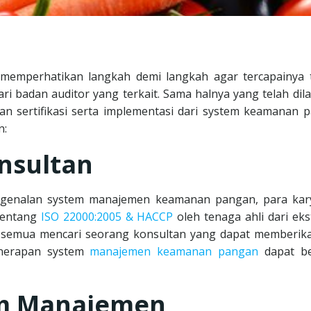
memperhatikan langkah demi langkah agar tercapainya 
ri badan auditor yang terkait. Sama halnya yang telah dil
n sertifikasi serta implementasi dari system keamanan 
n:
nsultan
genalan system manajemen keamanan pangan, para ka
tentang
ISO 22000:2005 & HACCP
oleh tenaga ahli dari eks
 semua mencari seorang konsultan yang dapat memberik
enerapan system
manajemen keamanan pangan
dapat be
em Manajemen